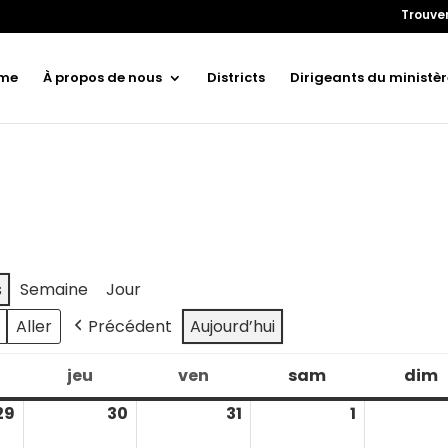
Trouver
me
À propos de nous
Districts
Dirigeants du ministèr
s
Semaine
Jour
Précédent
Aujourd’hui
jeu
ven
sam
dim
ercredi
jeudi
vendredi
samedi
29
30
31
1
juillet
juillet
juillet
août
29,
30,
31,
1,