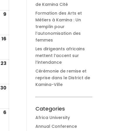
2026
de Kamina Cité
Formation des Arts et
9
août
Métiers à Kamina : Un
9,
tremplin pour
2026
l’autonomisation des
16
août
femmes
16,
Les dirigeants africains
2026
mettent l’accent sur
l’intendance
23
août
23,
Cérémonie de remise et
2026
reprise dans le District de
Kamina-Ville
30
août
30,
2026
Categories
6
e
septembre
Africa University
6,
Annual Conference
2026