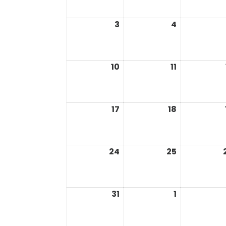
2026
2026
3
4
août
août
3,
4,
2026
2026
10
11
août
août
10,
11,
2026
2026
17
18
août
août
17,
18,
2026
2026
24
25
août
août
24,
25,
2026
2026
31
1
août
septembre
31,
1,
2026
2026