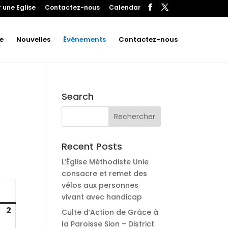
 une Eglise
Contactez-nous
Calendar
e
Nouvelles
Événements
Contactez-nous
Search
Recent Posts
L’Église Méthodiste Unie
consacre et remet des
vélos aux personnes
dimanche
vivant avec handicap
2
août
Culte d’Action de Grâce à
2,
la Paroisse Sion – District