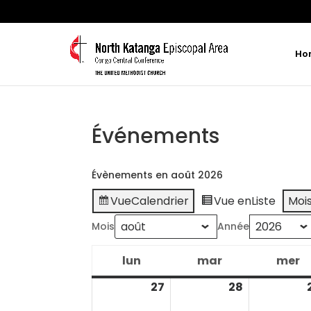
Ho
Événements
Évènements en août 2026
Vue
Calendrier
Vue en
Liste
Moi
Mois
Année
lun
mar
mer
lundi
mardi
m
27
28
juillet
juillet
27,
28,