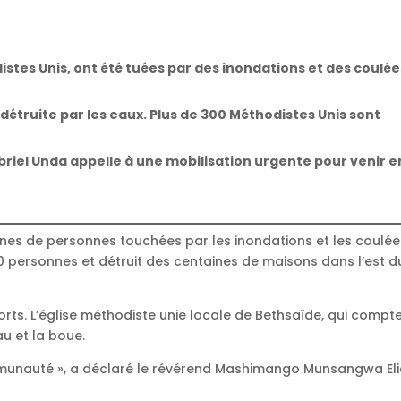
istes Unis, ont été tuées par des inondations et des coulée
 détruite par les eaux. Plus de 300 Méthodistes Unis sont
briel Unda appelle à une mobilisation urgente pour venir e
ines de personnes touchées par les inondations et les coulé
0 personnes et détruit des centaines de maisons dans l’est d
orts. L’église méthodiste unie locale de Bethsaïde, qui compt
au et la boue.
mmunauté », a déclaré le révérend Mashimango Munsangwa Eli