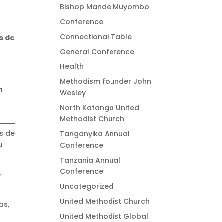
Bishop Mande Muyombo
Conference
Connectional Table
s de
General Conference
Health
Methodism founder John
n
Wesley
North Katanga United
Methodist Church
es de
Tanganyika Annual
u
Conference
Tanzania Annual
Conference
e
Uncategorized
United Methodist Church
as,
United Methodist Global