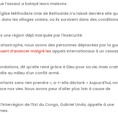
que l’assaut a balayé leurs maisons.
Église Méthodiste Unie de Bethsaïde n’a laissé derrière elle q
 dans les villages voisins, où ils survivent dans des condition
 une région déjà marquée par l’insécurité.
 catastrophe, nous avons des personnes déplacées par la gu
inuent d’avancer malgré les
appels internationaux à un cessez
dations, dit qu’elle rend grâce à Dieu pour sa vie, mais crai
le au milieu d’un conflit armé.
nfants sans rien prendre », a-t-elle déclaré. « Aujourd’hui, n
ace nos vies. Nous avons peur d’aller plus loin à cause de
 l’interrégion de l’Est du Congo, Gabriel Unda, appelle à une
imes.