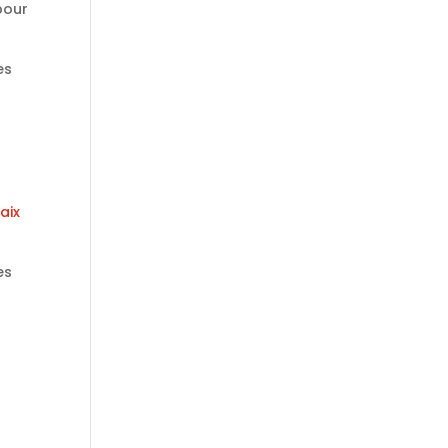
 pour
es
aix
es