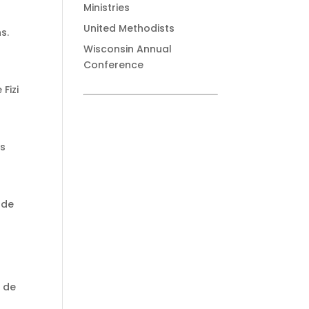
Ministries
United Methodists
s.
Wisconsin Annual
Conference
Fizi
es
 de
t de