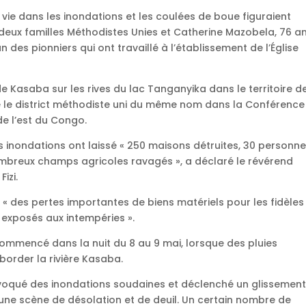
 vie dans les inondations et les coulées de boue figuraient
deux familles Méthodistes Unies et Catherine Mazobela, 76 an
 des pionniers qui ont travaillé à l’établissement de l’Église
de Kasaba sur les rives du lac Tanganyika dans le territoire de 
ite le district méthodiste uni du même nom dans la Conférence
de l’est du Congo.
es inondations ont laissé « 250 maisons détruites, 30 personn
mbreux champs agricoles ravagés », a déclaré le révérend
izi.
é « des pertes importantes de biens matériels pour les fidèles
t exposés aux intempéries ».
ommencé dans la nuit du 8 au 9 mai, lorsque des pluies
éborder la rivière Kasaba.
rovoqué des inondations soudaines et déclenché un glissemen
s une scène de désolation et de deuil. Un certain nombre de