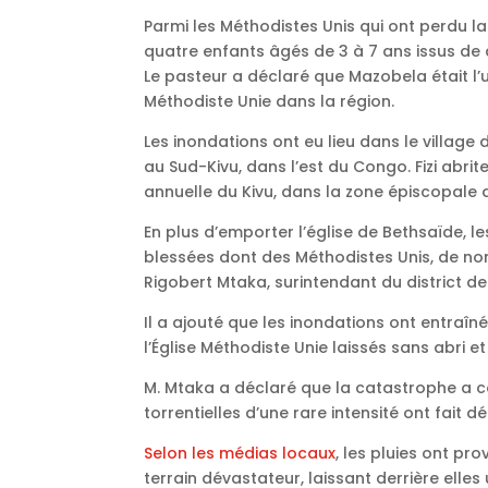
Parmi les Méthodistes Unis qui ont perdu la
quatre enfants âgés de 3 à 7 ans issus de 
Le pasteur a déclaré que Mazobela était l’un
Méthodiste Unie dans la région.
Les inondations ont eu lieu dans le village 
au Sud-Kivu, dans l’est du Congo. Fizi abr
annuelle du Kivu, dans la zone épiscopale 
En plus d’emporter l’église de Bethsaïde, l
blessées dont des Méthodistes Unis, de no
Rigobert Mtaka, surintendant du district de F
Il a ajouté que les inondations ont entraîn
l’Église Méthodiste Unie laissés sans abri e
M. Mtaka a déclaré que la catastrophe a c
torrentielles d’une rare intensité ont fait d
Selon les médias locaux
, les pluies ont p
terrain dévastateur, laissant derrière elle