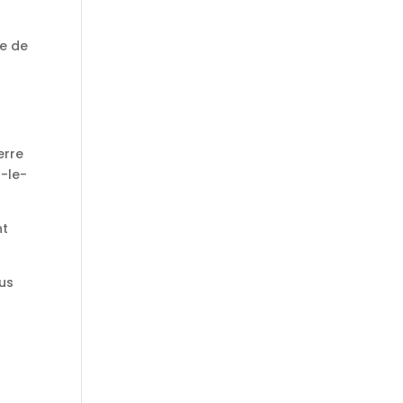
ue de
s
erre
-le-
nt
ous