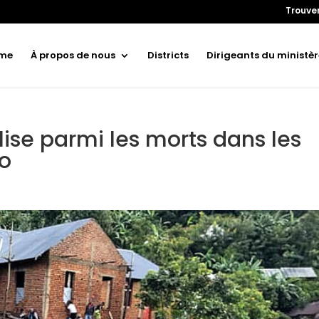
Trouver
me
À propos de nous
Districts
Dirigeants du ministèr
ise parmi les morts dans les
o