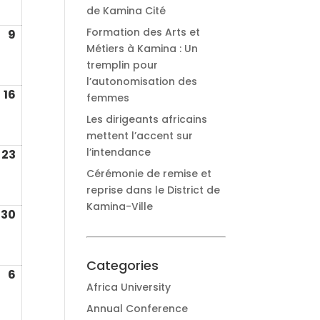
2026
de Kamina Cité
Formation des Arts et
9
août
Métiers à Kamina : Un
9,
tremplin pour
2026
l’autonomisation des
16
août
femmes
16,
Les dirigeants africains
2026
mettent l’accent sur
l’intendance
23
août
23,
Cérémonie de remise et
2026
reprise dans le District de
Kamina-Ville
30
août
30,
2026
Categories
6
e
septembre
Africa University
6,
Annual Conference
2026