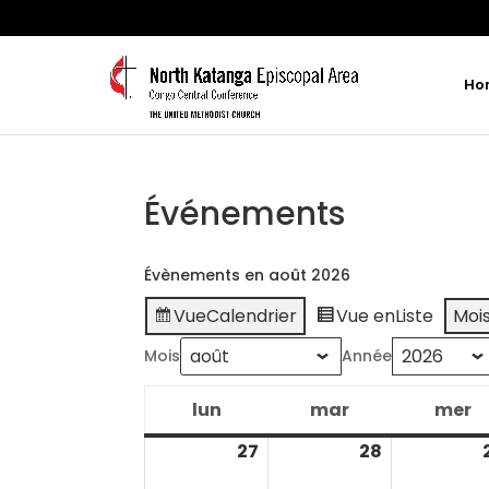
Ho
Événements
Évènements en août 2026
Vue
Calendrier
Vue en
Liste
Moi
Mois
Année
lun
mar
mer
lundi
mardi
m
27
28
juillet
juillet
27,
28,