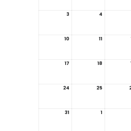
2026
2026
3
4
août
août
3,
4,
2026
2026
10
11
août
août
10,
11,
2026
2026
17
18
août
août
17,
18,
2026
2026
24
25
août
août
24,
25,
2026
2026
31
1
août
septembre
31,
1,
2026
2026