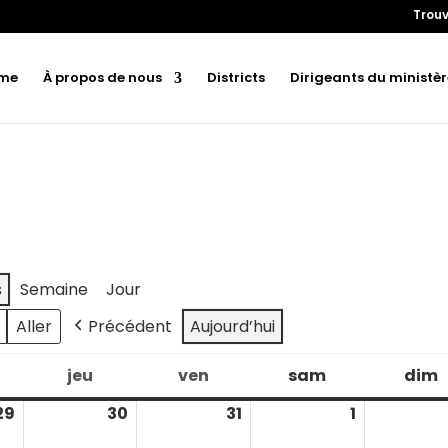
Trouv
me
À propos de nous
Districts
Dirigeants du ministèr
s
Semaine
Jour
Précédent
Aujourd’hui
jeu
ven
sam
dim
ercredi
jeudi
vendredi
samedi
29
30
31
1
juillet
juillet
juillet
août
29,
30,
31,
1,