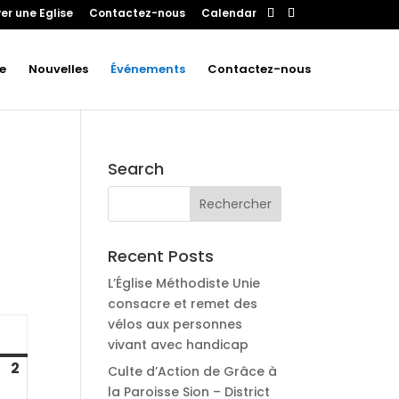
er une Eglise
Contactez-nous
Calendar
e
Nouvelles
Événements
Contactez-nous
Search
Recent Posts
L’Église Méthodiste Unie
consacre et remet des
vélos aux personnes
dimanche
vivant avec handicap
2
août
Culte d’Action de Grâce à
2,
la Paroisse Sion – District